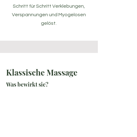
Schritt für Schritt Verklebungen,
Verspannungen und Myogelosen
gelöst.
Klassische Massage
Was bewirkt sie?
Durch die Lösung von Verspannungen
tritt nicht nur ein lokales
erleichterndes Gefühl auf. Die
klassische Massage wirkt auf den
ganzen Organismus entspannend